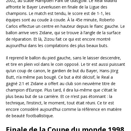
2002, au stade Hampden Park de Glasgow. Le Real Madrid
affronte le Bayer Leverkusen en finale de la Ligue des
champions. Le match est tendu, le score est de 1-1, les
équipes sont au coude à coude. À la 45e minute, Roberto
Carlos effectue un centre en hauteur depuis le flanc gauche. Le
ballon arrive vers Zidane, qui se trouve à l’angle de la surface
de réparation. Et là, Zizou fait ce qui est encore montré
aujourd’hui dans les compilations des plus beaux buts.
Il reprend le ballon du pied gauche, sans le laisser descendre,
et tire en plein vol dans le coin opposé. Le tir est aussi puissant
qu’un coup de canon, le gardien de but du Bayer, Hans-Jörg
Butt, n’a même pas bougé. Ce but a été décisif, le Real a
gagné 2:1 et Zidane a offert au club son neuvième titre de
champion d’Europe. Plus tard, il dira lui-même que c’était le
plus beau but de sa carrière. Et ce n’est pas étonnant : la
technique, l’instinct, le moment, tout était réuni. Ce tir est
encore considéré aujourd’hui comme la référence en matière
de beauté footballistique.
Finale de la Coupe du monde 1998