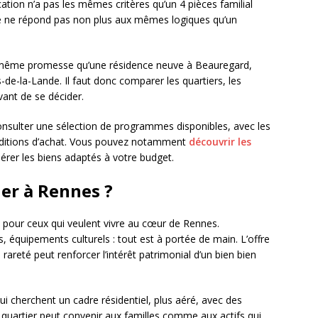
ation n’a pas les mêmes critères qu’un 4 pièces familial
le ne répond pas non plus aux mêmes logiques qu’un
a même promesse qu’une résidence neuve à Beauregard,
de-la-Lande. Il faut donc comparer les quartiers, les
avant de se décider.
onsulter une sélection de programmes disponibles, avec les
conditions d’achat. Vous pouvez notamment
découvrir les
érer les biens adaptés à votre budget.
ier à Rennes ?
te pour ceux qui veulent vivre au cœur de Rennes.
 équipements culturels : tout est à portée de main. L’offre
 rareté peut renforcer l’intérêt patrimonial d’un bien bien
 cherchent un cadre résidentiel, plus aéré, avec des
 quartier peut convenir aux familles comme aux actifs qui