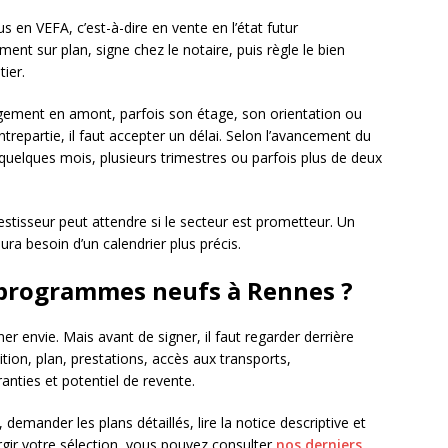
en VEFA, c’est-à-dire en vente en l’état futur
nt sur plan, signe chez le notaire, puis règle le bien
ier.
gement en amont, parfois son étage, son orientation ou
trepartie, il faut accepter un délai. Selon l’avancement du
 quelques mois, plusieurs trimestres ou parfois plus de deux
vestisseur peut attendre si le secteur est prometteur. Un
a besoin d’un calendrier plus précis.
programmes neufs à Rennes ?
r envie. Mais avant de signer, il faut regarder derrière
tion, plan, prestations, accès aux transports,
nties et potentiel de revente.
emander les plans détaillés, lire la notice descriptive et
argir votre sélection, vous pouvez consulter
nos derniers