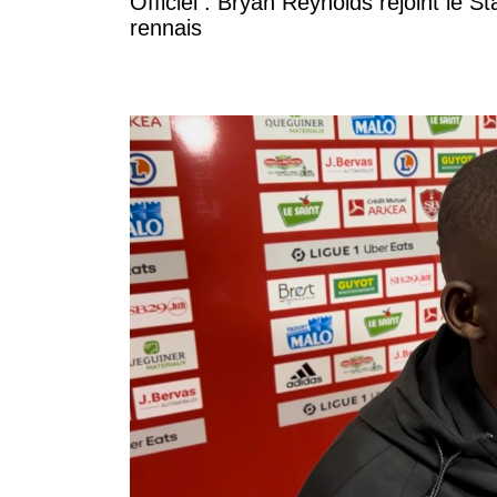
Officiel : Bryan Reynolds rejoint le S
rennais