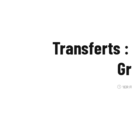
Transferts 
Gr
1ER F