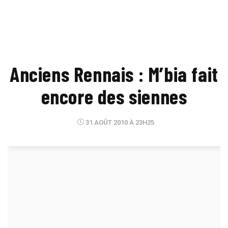
Anciens Rennais : M’bia fait
encore des siennes
31 AOÛT 2010 À 23H25