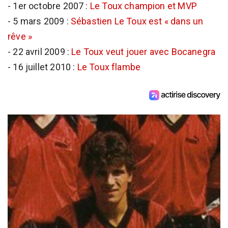
- 1er octobre 2007 :
Le Toux champion et MVP
- 5 mars 2009 :
Sébastien Le Toux est « dans un
rêve »
- 22 avril 2009 :
Le Toux veut jouer avec Bocanegra
- 16 juillet 2010 :
Le Toux flambe