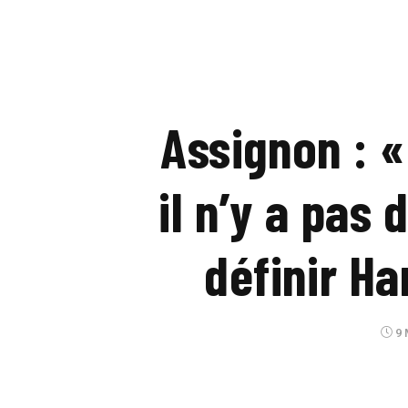
Assignon : «
il n’y a pas
définir H
9 