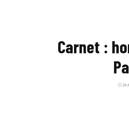
Carnet : h
P
29 A