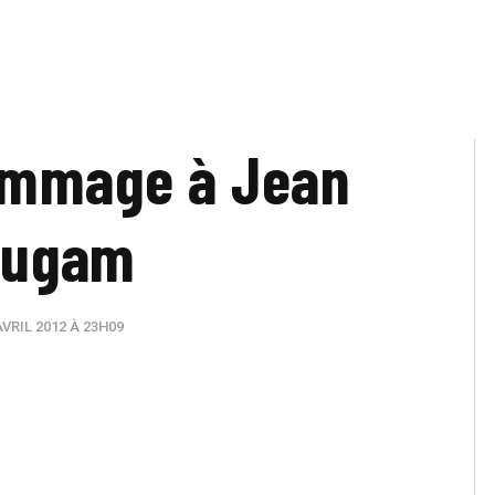
ommage à Jean
augam
VRIL 2012 À 23H09