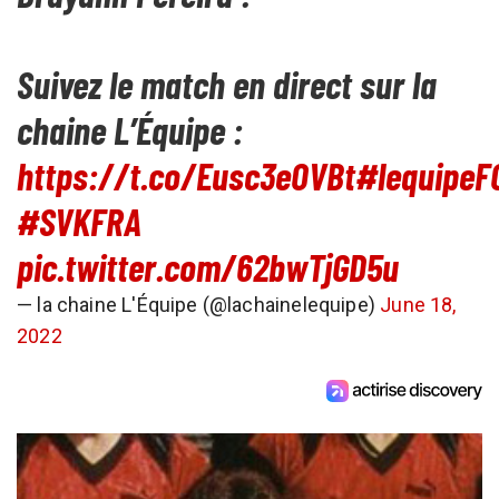
Suivez le match en direct sur la
chaine L’Équipe :
https://t.co/Eusc3eOVBt
#lequipeF
#SVKFRA
pic.twitter.com/62bwTjGD5u
— la chaine L'Équipe (@lachainelequipe)
June 18,
2022