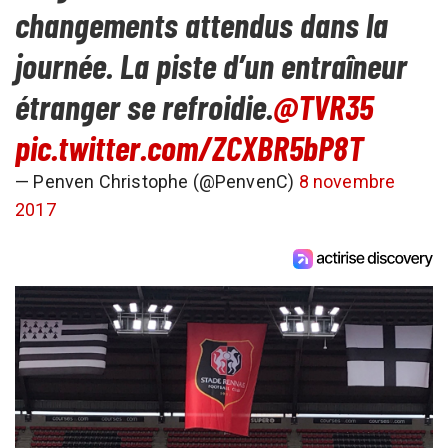
changements attendus dans la
journée. La piste d’un entraîneur
étranger se refroidie.
@TVR35
pic.twitter.com/ZCXBR5bP8T
— Penven Christophe (@PenvenC)
8 novembre
2017