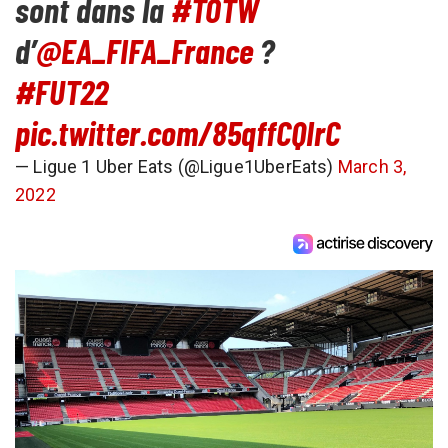
sont dans la
#TOTW
d’
@EA_FIFA_France
?
#FUT22
pic.twitter.com/85qffCQIrC
— Ligue 1 Uber Eats (@Ligue1UberEats)
March 3,
2022