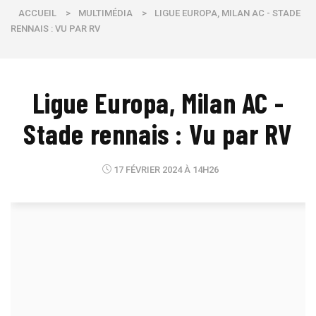
ACCUEIL
>
MULTIMÉDIA
>
LIGUE EUROPA, MILAN AC - STADE
RENNAIS : VU PAR RV
Ligue Europa, Milan AC -
Stade rennais : Vu par RV
17 FÉVRIER 2024 À 14H26