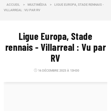
ACCUEIL
>
MULTIMÉDIA
>
LIGUE EUROPA, STADE RENNAIS -
VILLARREAL : VU PAR RV
Ligue Europa, Stade
rennais - Villarreal : Vu par
RV
16 DÉCEMBRE 2023 À 13H30