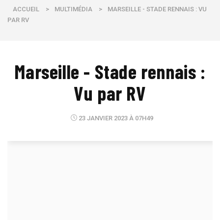
ACCUEIL
>
MULTIMÉDIA
>
MARSEILLE - STADE RENNAIS : VU
PAR RV
Marseille - Stade rennais :
Vu par RV
23 JANVIER 2023 À 07H49