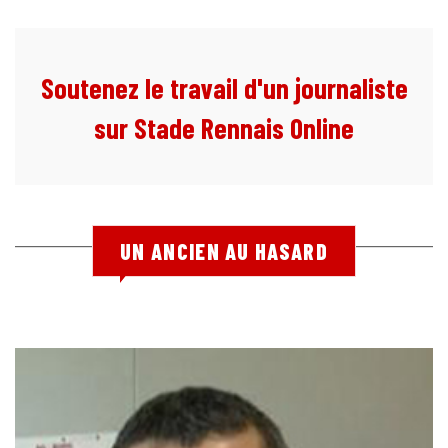
Soutenez le travail d'un journaliste
sur Stade Rennais Online
UN ANCIEN AU HASARD