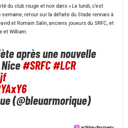
té du club rouge et noir dans « Le lundi, c’est
 semaine, retour sur la défaite du Stade rennais à
David et Romain Salin, anciens joueurs du SRFC, et
 et William.
iète après une nouvelle
 Nice
#SRFC
#LCR
jf
2YAxY6
que (@bleuarmorique)