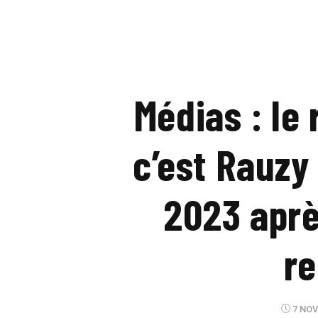
Médias : le
c’est Rauzy
2023 aprè
re
7 NOV