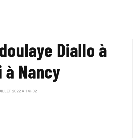
doulaye Diallo à
ai à Nancy
ILLET 2022 À 14H02