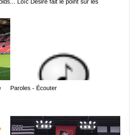
s... Loïc Désiré fait le point sur les
e
Paroles - Écouter