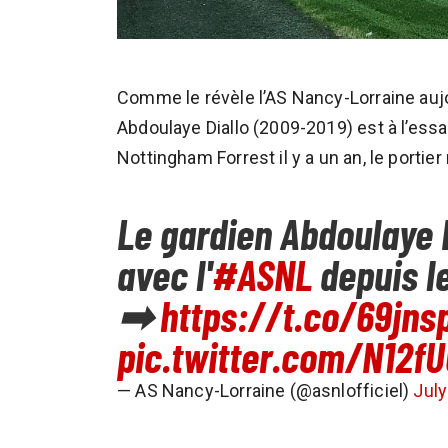
Comme le révèle l’AS Nancy-Lorraine aujo
Abdoulaye Diallo (2009-2019) est à l’essai
Nottingham Forrest il y a un an, le portier
Le gardien Abdoulaye D
avec l'
#ASNL
depuis l
➡
https://t.co/69jns
pic.twitter.com/N12
— AS Nancy-Lorraine (@asnlofficiel)
July