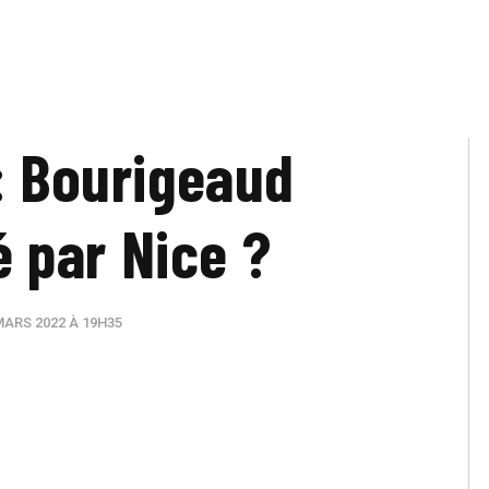
: Bourigeaud
é par Nice ?
MARS 2022 À 19H35