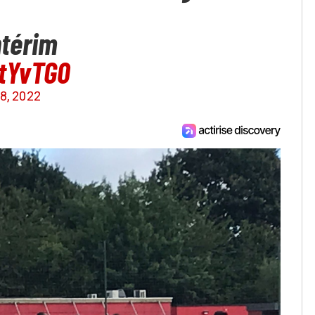
ntérim
tYvTG0
8, 2022