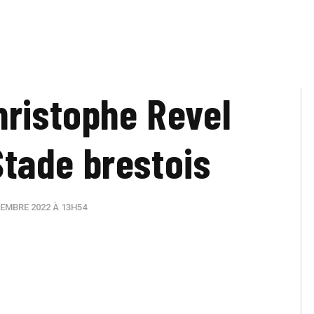
hristophe Revel
 Stade brestois
EMBRE 2022 À 13H54