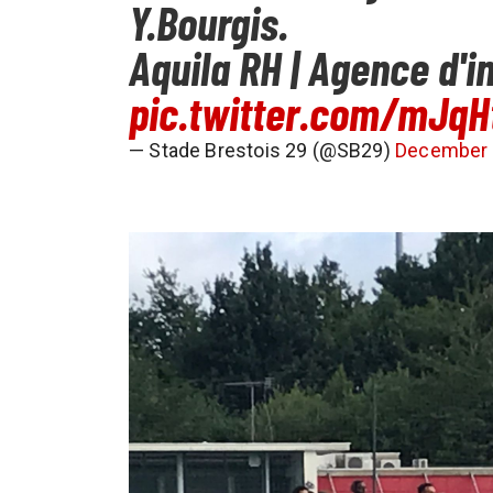
Y.Bourgis.
Aquila RH | Agence d'i
pic.twitter.com/mJqH
— Stade Brestois 29 (@SB29)
December 