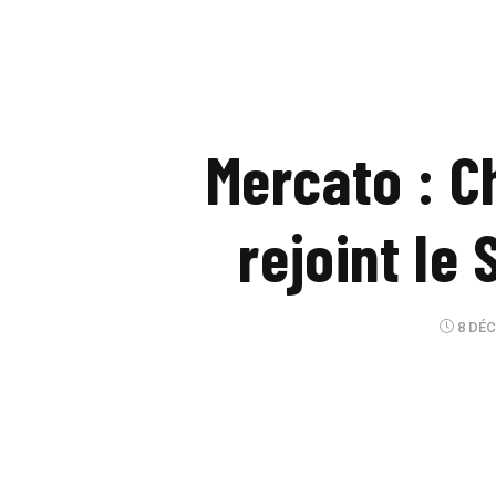
Mercato : C
rejoint le
8 DÉC