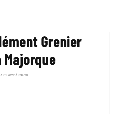
lément Grenier
à Majorque
ARS 2022 À 09H20