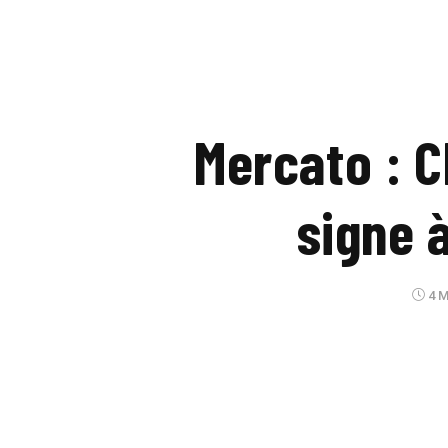
Mercato : C
signe 
4 M