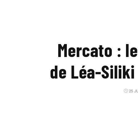
Mercato : l
de Léa-Silik
25 JU