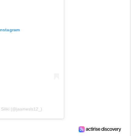
 Instagram
Siliki (@jaamesls12_)