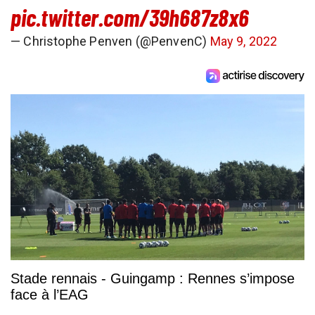
pic.twitter.com/39h687z8x6
— Christophe Penven (@PenvenC)
May 9, 2022
Stade rennais - Guingamp : Rennes s’impose
face à l’EAG