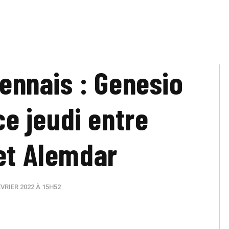
rennais : Genesio
ce jeudi entre
et Alemdar
VRIER 2022 À 15H52