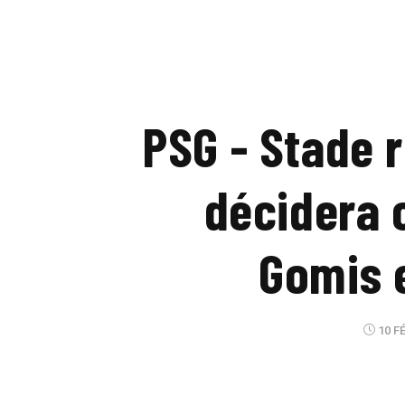
PSG - Stade 
décidera 
Gomis 
10 FÉ