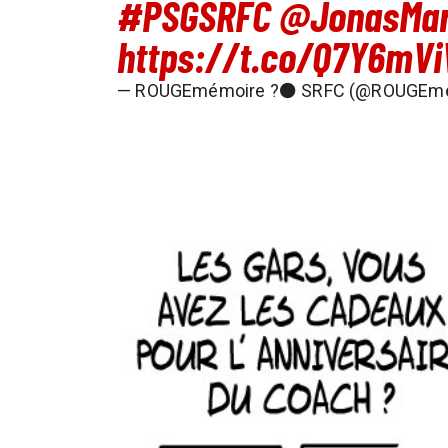
#PSGSRFC
@JonasMar
https://t.co/Q7Y6mV
— ROUGEmémoire ?⚫ SRFC (@ROUGEm