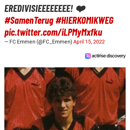
EREDIVISIEEEEEEEE! ❤️
#SamenTerug
#HIERKOMIKWEG
pic.twitter.com/iLPMyMxfku
— FC Emmen (@FC_Emmen)
April 15, 2022