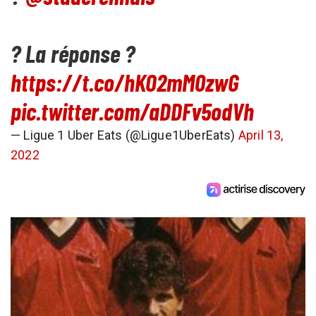
? La réponse ?
https://t.co/hKO2mM0zwG
pic.twitter.com/aDDFv5odVh
— Ligue 1 Uber Eats (@Ligue1UberEats)
April 13,
2022