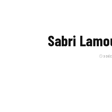
Sabri Lamou
3 DÉC