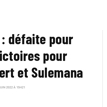
 : défaite pour
ictoires pour
fert et Sulemana
UIN 2022 À 15H21