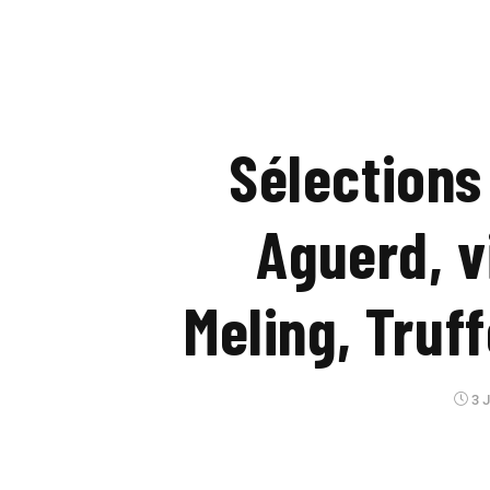
Sélections
Aguerd, v
Meling, Truf
3 J