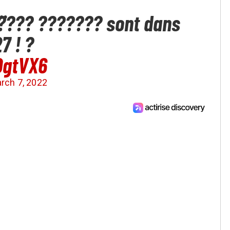
̈??? ??????? sont dans
7 ! ?
DgtVX6
rch 7, 2022