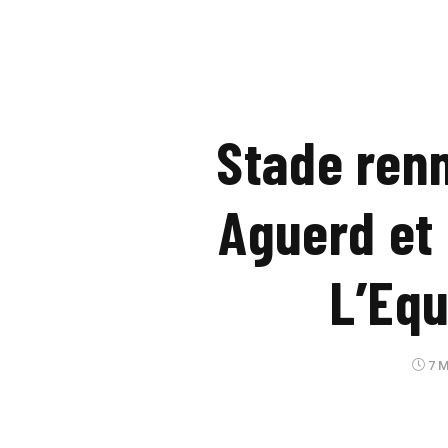
Stade renn
Aguerd et
L’Equ
7 M