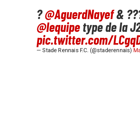
?
@AguerdNayef
& ???
@lequipe
type de la J2
pic.twitter.com/LCgq
— Stade Rennais F.C. (@staderennais)
Ma