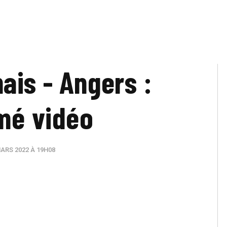
ais - Angers :
mé vidéo
ARS 2022 À 19H08