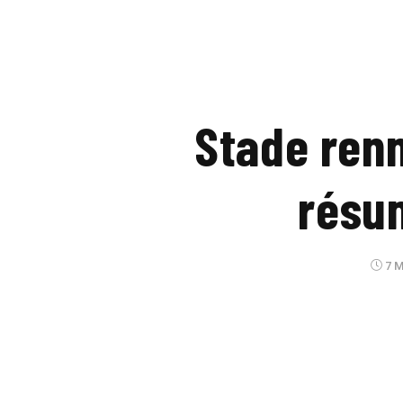
Stade renn
résu
7 M