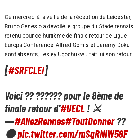
Ce mercredi à la veille de la réception de Leicester,
Bruno Genesio a dévoilé le groupe du Stade rennais
retenu pour ce huitième de finale retour de Ligue
Europa Conférence. Alfred Gomis et Jérémy Doku
sont absents, Lesley Ugochukwu fait lui son retour.
[
#SRFCLEI
]
Voici ?? ?????? pour le 8ème de
finale retour d'
#UECL
! ⚔️
---
#AllezRennes
#ToutDonner
??
⚫
pic.twitter.com/mSgRNiW58F