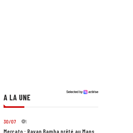
A LA UNE
30/07
21
Mercato : Rayan Bamba prêté au Mans