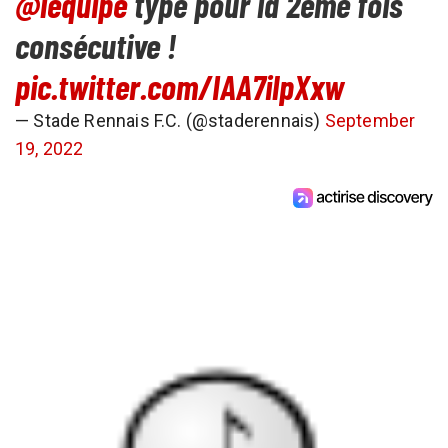
@lequipe
type pour la 2ème fois
consécutive !
pic.twitter.com/IAA7ilpXxw
— Stade Rennais F.C. (@staderennais)
September
19, 2022