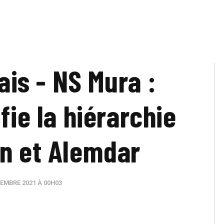
ais - NS Mura :
fie la hiérarchie
in et Alemdar
EMBRE 2021 À 00H03