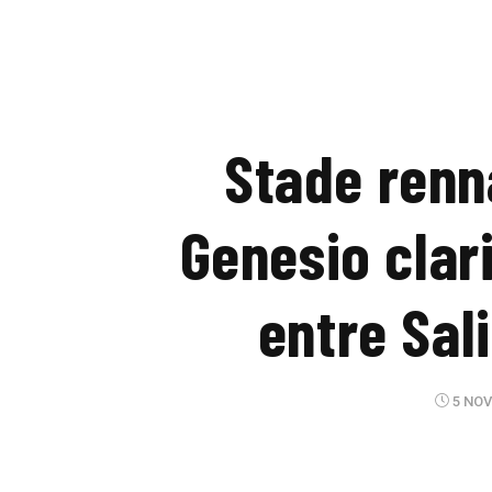
Stade renn
Genesio clari
entre Sal
5 NOV