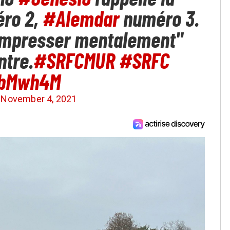
éro 2,
#Alemdar
numéro 3.
compresser mentalement"
ntre.
#SRFCMUR
#SRFC
WbMwh4M
)
November 4, 2021