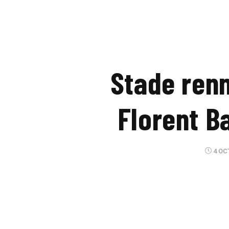
Stade renn
Florent Ba
4 OC