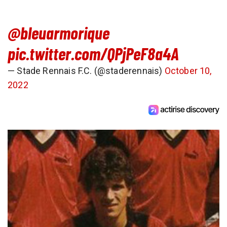
@bleuarmorique
pic.twitter.com/QPjPeF8a4A
— Stade Rennais F.C. (@staderennais)
October 10,
2022