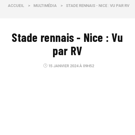
ACCUEIL
>
MULTIMÉDIA
>
STADE RENNAIS - NICE : VU PAR RV
Stade rennais - Nice : Vu
par RV
15 JANVIER 2024 À 09H52