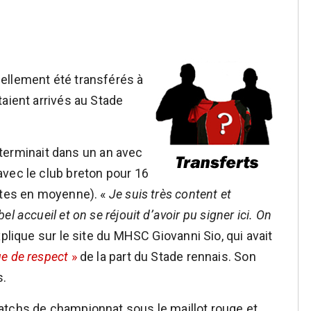
iellement été transférés à
aient arrivés au Stade
e terminait dans un an avec
vec le club breton pour 16
utes en moyenne). «
Je suis très content et
 accueil et on se réjouit d’avoir pu signer ici. On
xplique sur le site du MHSC Giovanni Sio, qui avait
e de respect
»
de la part du Stade rennais. Son
s.
atchs de championnat sous le maillot rouge et