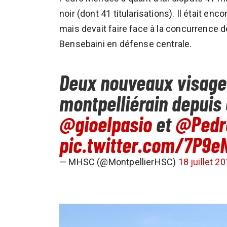
noir (dont 41 titularisations). Il était e
mais devait faire face à la concurrence
Bensebaini en défense centrale.
Deux nouveaux visages
montpelliérain depuis
@gioelpasio
et
@Pedr
pic.twitter.com/7P9e
— MHSC (@MontpellierHSC)
18 juillet 2