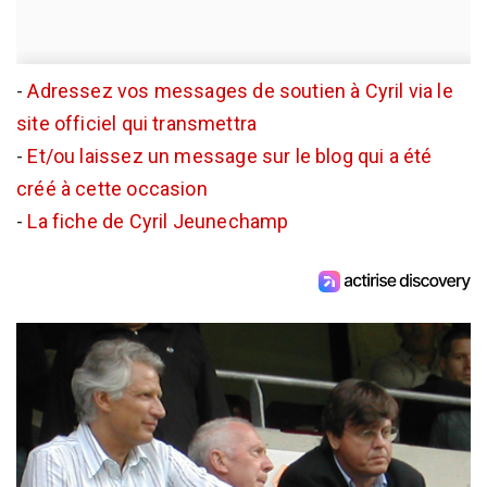
-
Adressez vos messages de soutien à Cyril via le
site officiel qui transmettra
-
Et/ou laissez un message sur le blog qui a été
créé à cette occasion
-
La fiche de Cyril Jeunechamp