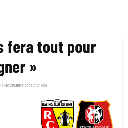
s fera tout pour
gner »
9 NOVEMBRE 2006 À 21H03