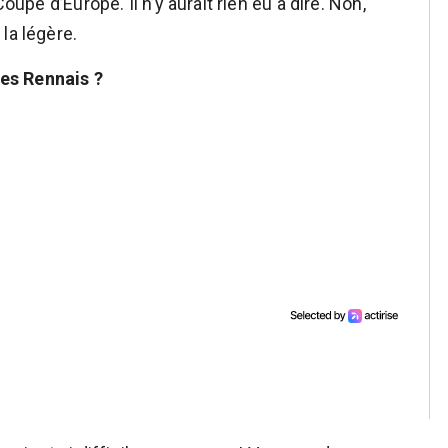
oupe d’Europe. Il n’y aurait rien eu à dire. Non,
la légère.
es Rennais ?