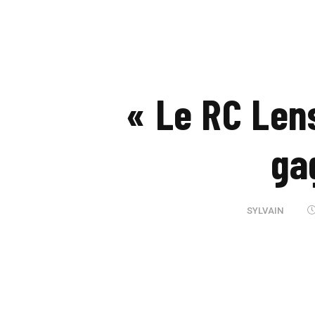
« Le RC Len
ga
SYLVAIN