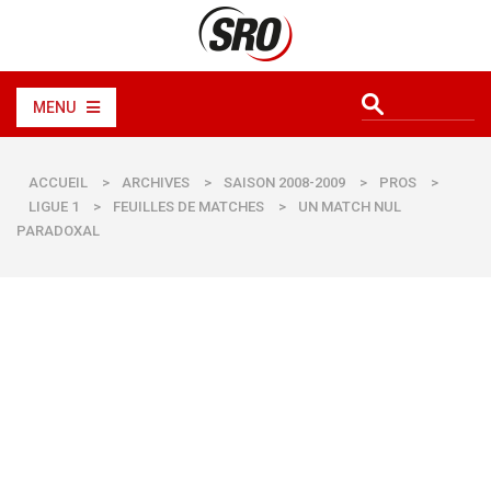
MENU
ACCUEIL
>
ARCHIVES
>
SAISON 2008-2009
>
PROS
>
LIGUE 1
>
FEUILLES DE MATCHES
>
UN MATCH NUL
PARADOXAL