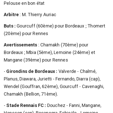
Pelouse en bon état
Arbitre
: M. Thierry Auriac
Buts :
Gourcuff (60ème) pour Bordeaux ; Thomert
(20ème) pour Rennes
Avertissements
: Chamakh (70ème) pour
Bordeaux ; Mbia (5ème), Lemoine (24ème) et
Mangane (39ème) pour Rennes
-
Girondins de Bordeaux :
Valverde - Chalmé,
Planus, Diawara, Jurietti - Fernando, Diarra (cap),
Wendel (Gouffran, 62ème), Gourcuff - Cavenaghi,
Chamakh (Bellion, 71ème).
-
Stade Rennais FC :
Douchez - Fanni, Mangane,
Hansson (cap), Bocanegra, Echiejile - Lemoine,