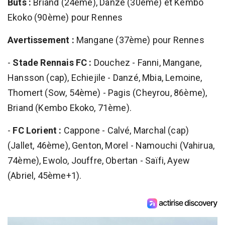
Buts :
Briand (24ème), Danzé (30ème) et Kembo
Ekoko (90ème) pour Rennes
Avertissement :
Mangane (37ème) pour Rennes
-
Stade Rennais FC :
Douchez - Fanni, Mangane,
Hansson (cap), Echiejile - Danzé, Mbia, Lemoine,
Thomert (Sow, 54ème) - Pagis (Cheyrou, 86ème),
Briand (Kembo Ekoko, 71ème).
-
FC Lorient :
Cappone - Calvé, Marchal (cap)
(Jallet, 46ème), Genton, Morel - Namouchi (Vahirua,
74ème), Ewolo, Jouffre, Obertan - Saïfi, Ayew
(Abriel, 45ème+1).