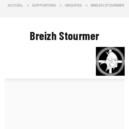
ACCUEIL
>
SUPPORTERS
>
GROUPES
>
BREIZH STOURMER
Breizh Stourmer