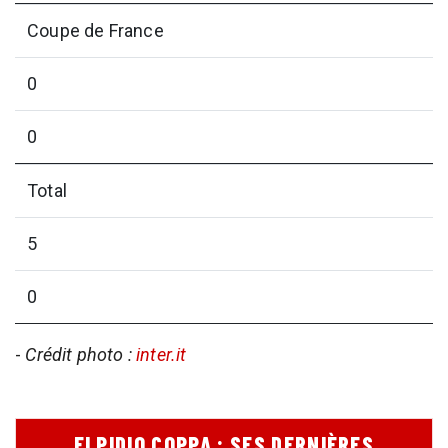
Coupe de France
0
0
Total
5
0
-
Crédit photo :
inter.it
ELPIDIO COPPA : SES DERNIÈRES