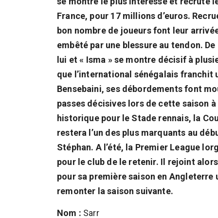
se montre le plus intéressé et recrute l
France, pour 17 millions d’euros. Recr
bon nombre de joueurs font leur arrivée,
embêté par une blessure au tendon. De
lui et « Isma » se montre décisif à plus
que l’international sénégalais franchit
Bensebaini, ses débordements font mouc
passes décisives lors de cette saison 
historique pour le Stade rennais, la C
restera l’un des plus marquants au déb
Stéphan. A l’été, la Premier League lorg
pour le club de le retenir. Il rejoint al
pour sa première saison en Angleterre 
remonter la saison suivante.
Nom :
Sarr