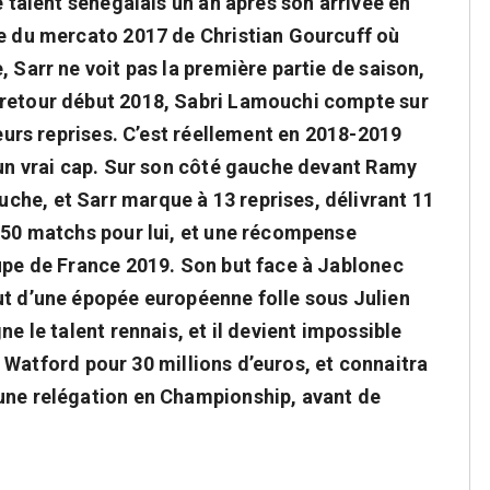
e talent sénégalais un an après son arrivée en
ue du mercato 2017 de Christian Gourcuff où
 Sarr ne voit pas la première partie de saison,
 retour début 2018, Sabri Lamouchi compte sur
ieurs reprises. C’est réellement en 2018-2019
 un vrai cap. Sur son côté gauche devant Ramy
he, et Sarr marque à 13 reprises, délivrant 11
à 50 matchs pour lui, et une récompense
oupe de France 2019. Son but face à Jablonec
ut d’une épopée européenne folle sous Julien
ne le talent rennais, et il devient impossible
ors Watford pour 30 millions d’euros, et connaitra
une relégation en Championship, avant de