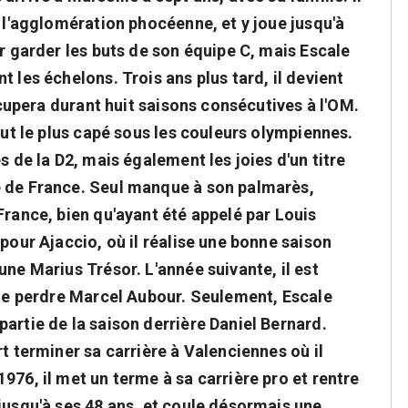
e l'agglomération phocéenne, et y joue jusqu'à
ur garder les buts de son équipe C, mais Escale
 les échelons. Trois ans plus tard, il devient
occupera durant huit saisons consécutives à l'OM.
but le plus capé sous les couleurs olympiennes.
s de la D2, mais également les joies d'un titre
e de France. Seul manque à son palmarès,
France, bien qu'ayant été appelé par Louis
 pour Ajaccio, où il réalise une bonne saison
une Marius Trésor. L'année suivante, il est
 de perdre Marcel Aubour. Seulement, Escale
artie de la saison derrière Daniel Bernard.
t terminer sa carrière à Valenciennes où il
976, il met un terme à sa carrière pro et rentre
jusqu'à ses 48 ans, et coule désormais une