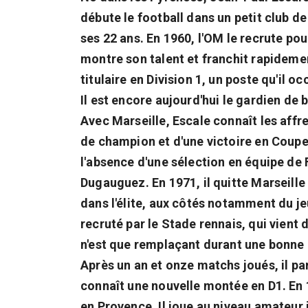
débute le football dans un petit club d
ses 22 ans. En 1960, l'OM le recrute po
montre son talent et franchit rapidement
titulaire en Division 1, un poste qu'il 
Il est encore aujourd'hui le gardien de 
Avec Marseille, Escale connaît les affre
de champion et d'une victoire en Coup
l'absence d'une sélection en équipe de 
Dugauguez. En 1971, il quitte Marseille
dans l'élite, aux côtés notamment du je
recruté par le Stade rennais, qui vient
n'est que remplaçant durant une bonne p
Après un an et onze matchs joués, il par
connaît une nouvelle montée en D1. En 1
en Provence. Il joue au niveau amateur 