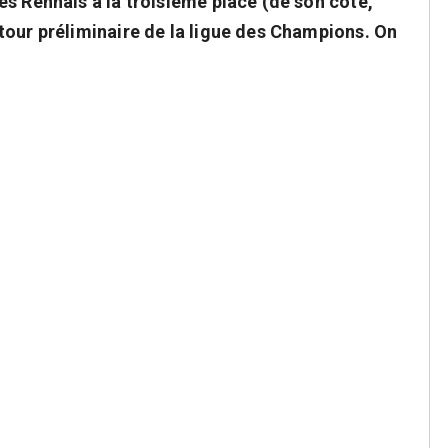
s Rennais à la troisième place (de son côté,
tour préliminaire de la ligue des Champions. On