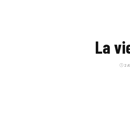
La vi
2 A