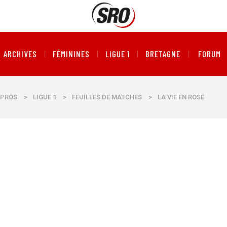
ARCHIVES
FÉMININES
LIGUE 1
BRETAGNE
FORUM
PROS
>
LIGUE 1
>
FEUILLES DE MATCHES
>
LA VIE EN ROSE