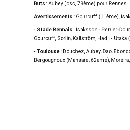
Buts
: Aubey (csc, 73ème) pour Rennes.
Avertissements
: Gourcuff (11ème), Is
-
Stade Rennais
: Isaksson - Perrier-Do
Gourcuff, Sorlin, Källström, Hadji - Utaka
-
Toulouse
: Douchez, Aubey, Dao, Ebondo
Bergougnoux (Mansaré, 62ème), Moreira,