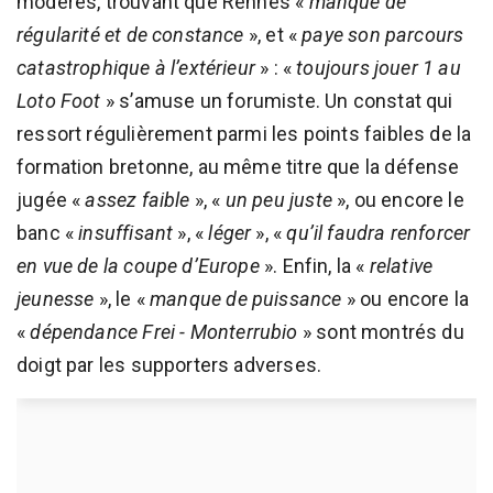
modérés, trouvant que Rennes «
manque de
régularité et de constance
», et «
paye son parcours
catastrophique à l’extérieur
» : «
toujours jouer 1 au
Loto Foot
» s’amuse un forumiste. Un constat qui
ressort régulièrement parmi les points faibles de la
formation bretonne, au même titre que la défense
jugée «
assez faible
», «
un peu juste
», ou encore le
banc «
insuffisant
», «
léger
», «
qu’il faudra renforcer
en vue de la coupe d’Europe
». Enfin, la «
relative
jeunesse
», le «
manque de puissance
» ou encore la
«
dépendance Frei - Monterrubio
» sont montrés du
doigt par les supporters adverses.