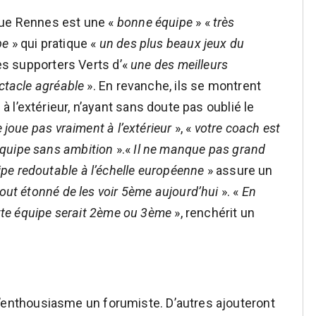
que Rennes est une «
bonne équipe
» «
très
pe
» qui pratique «
un des plus beaux jeux du
 les supporters Verts d’«
une des meilleurs
ctacle agréable
». En revanche, ils se montrent
l’extérieur, n’ayant sans doute pas oublié le
e joue pas vraiment à l’extérieur
», «
votre coach est
 l’équipe sans ambition
».«
Il ne manque pas grand
e redoutable à l’échelle européenne
» assure un
out étonné de les voir 5ème aujourd’hui
». «
En
ette équipe serait 2ème ou 3ème
», renchérit un
’enthousiasme un forumiste. D’autres ajouteront