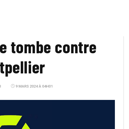
ice tombe contre
tpellier
I
9 MARS 2024 À 04H01